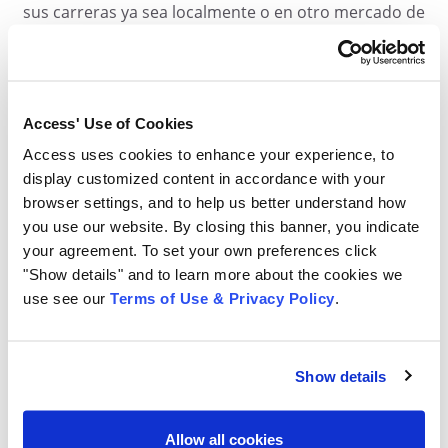
sus carreras ya sea localmente o en otro mercado de
Access.
Contacte a uno de nuestros
Asesores de
Oportunidades de Negocios
para hablar sobre el
Access' Use of Cookies
enfoque de compra de Access y el valor de su empresa
Access uses cookies to enhance your experience, to
hoy.
display customized content in accordance with your
browser settings, and to help us better understand how
Lea más información sobre nuestras adquisiciones
you use our website. By closing this banner, you indicate
your agreement. To set your own preferences click
más recientes
"Show details" and to learn more about the cookies we
use see our
Terms of Use & Privacy Policy
.
Show details
Allow all cookies