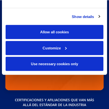
pasión.
¿Está listo para tomar el control del ciclo de
Show details
vida de su información? Manejamos
documentos para más de 30,000 negocios
Allow all cookies
en Norteamérica. Permítanos ayudarlo a
manejar el suyo.
Customize
Empecemos
Use necessary cookies only
Haga clic aquí si es un cliente actual.
CERTIFICACIONES Y AFILIACIONES QUE VAN MÁS
ALLÁ DEL ESTÁNDAR DE LA INDUSTRIA