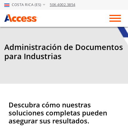
COSTA RICA (ES)
506.4002.3854
Skip to Main Content
Toggl
Administración de Documentos
para Industrias
Descubra cómo nuestras
soluciones completas pueden
asegurar sus resultados.