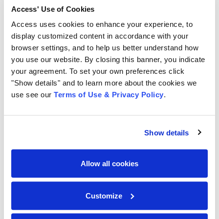
Durante el período de integración de empleados, y
Access' Use of Cookies
cada vez que sea necesario, el administrador puede
Access uses cookies to enhance your experience, to
ofrecer diversos tipos de entrenamiento online, a
display customized content in accordance with your
partir de la evaluación de las demandas de
browser settings, and to help us better understand how
entrenamiento de acuerdo con las necesidades de
you use our website. By closing this banner, you indicate
cada área, cambios en la legislación, nuevas
your agreement. To set your own preferences click
"Show details" and to learn more about the cookies we
tecnologías, etc.
use see our
Terms of Use & Privacy Policy
.
Al final del entrenamiento, el sistema de custodia y
administración de documentos puede indexar el
Show details
resultado de pruebas a la ficha del colaborador,
agilizando la evaluación por parte de los
administradores y, también, manteniendo toda la
Allow all cookies
información reunida en un único archivo.
Customize
Todo el proceso de integración de empleados debe
hacer que el colaborador se sienta emocionalmente