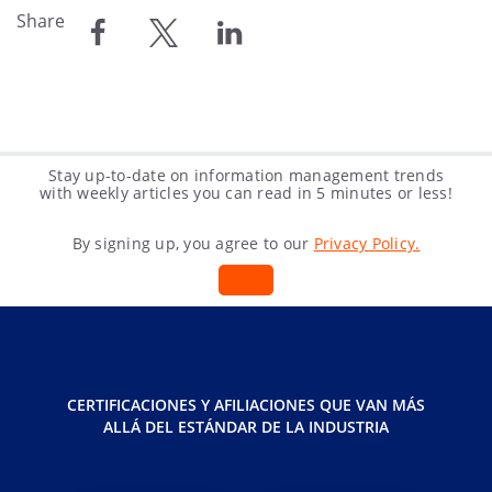
Share
compartir
compartir
compartir
Stay up-to-date on information management trends
with weekly articles you can read in 5 minutes or less!
By signing up, you agree to our
Privacy Policy.
CERTIFICACIONES Y AFILIACIONES QUE VAN MÁS
ALLÁ DEL ESTÁNDAR DE LA INDUSTRIA