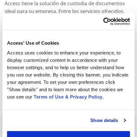
Access tiene la solución de custodia de documentos
ideal para su empresa. Entre los servicios ofrecidos,
están el almacenamiento de documentos físicos y la
digitalización de documentos, liberando espacio en su
empresa y garantizando la seguridad y la protección de
estas informaciones.
Access' Use of Cookies
Access uses cookies to enhance your experience, to
display customized content in accordance with your
Share
browser settings, and to help us better understand how
you use our website. By closing this banner, you indicate
compartir
compartir
compartir
your agreement. To set your own preferences click
"Show details" and to learn more about the cookies we
use see our
Terms of Use & Privacy Policy
.
Show details