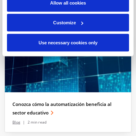
Related Resources
Allow all cookies
View all resources
Customize
Use necessary cookies only
Conozca cómo la automatización beneficia al
sector educativo
Blog
|
2 min read