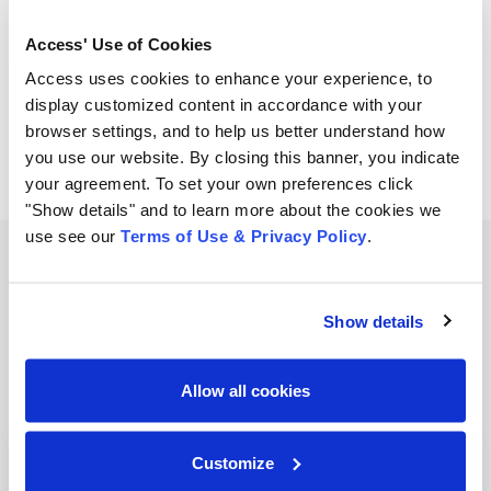
Access' Use of Cookies
Share
Access uses cookies to enhance your experience, to
compartir
compartir
compartir
display customized content in accordance with your
browser settings, and to help us better understand how
you use our website. By closing this banner, you indicate
your agreement. To set your own preferences click
"Show details" and to learn more about the cookies we
use see our
Terms of Use & Privacy Policy
.
Related Resources
Show details
View all resources
Allow all cookies
Customize