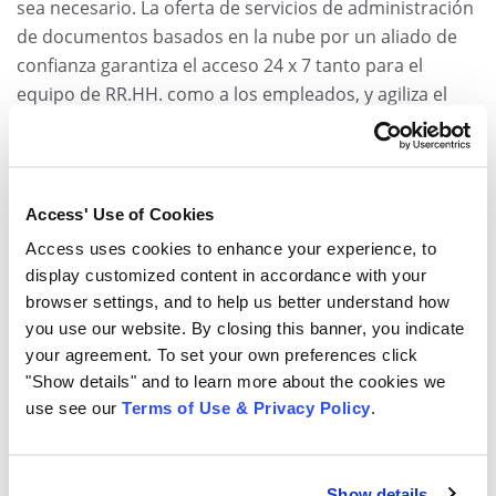
sea necesario. La oferta de servicios de administración
de documentos basados en la nube por un aliado de
confianza garantiza el acceso 24 x 7 tanto para el
equipo de RR.HH. como a los empleados, y agiliza el
trabajo del equipo de TI, que cuenta con una solución
siempre actualizada.
Sepa cómo
Access puede ayudar
al equipo de RR.HH.
Access' Use of Cookies
de su empresa a tener todos estos beneficios,
Access uses cookies to enhance your experience, to
agilizando todos los procesos y reduciendo costos.
display customized content in accordance with your
browser settings, and to help us better understand how
you use our website. By closing this banner, you indicate
your agreement. To set your own preferences click
Share
"Show details" and to learn more about the cookies we
use see our
Terms of Use & Privacy Policy
.
compartir
compartir
compartir
Show details