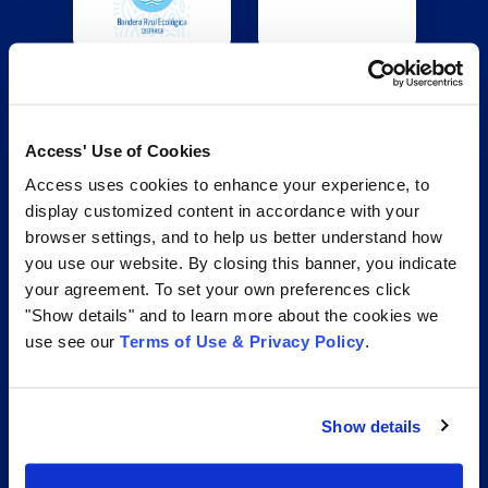
Access' Use of Cookies
Access uses cookies to enhance your experience, to
display customized content in accordance with your
browser settings, and to help us better understand how
you use our website. By closing this banner, you indicate
your agreement. To set your own preferences click
Access proporciona servicios transformadores,
"Show details" and to learn more about the cookies we
experiencias y tecnologías para hacer que las
use see our
Terms of Use & Privacy Policy
.
organizaciones sean más eficientes y más
competitivas. Ayudamos a las empresas a gestionar y
Show details
activar su información empresarial crítica a través de
servicios integrados de gestión de documentos a lo