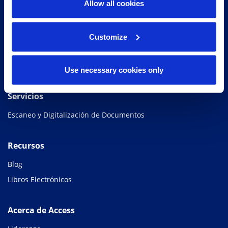
Allow all cookies
largo del ciclo de vida de la información.
506.4002.3854
Customize
Use necessary cookies only
Servicios
Escaneo y Digitalización de Documentos
Recursos
Blog
Libros Electrónicos
Acerca de Access